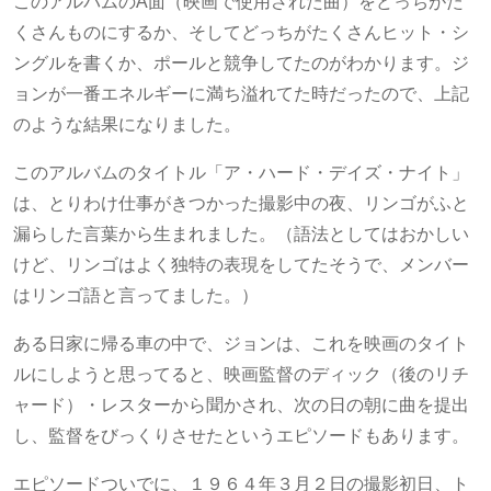
このアルバムのA面（映画で使用された曲）をどっちがた
くさんものにするか、そしてどっちがたくさんヒット・シ
ングルを書くか、ポールと競争してたのがわかります。ジ
ョンが一番エネルギーに満ち溢れてた時だったので、上記
のような結果になりました。
このアルバムのタイトル「ア・ハード・デイズ・ナイト」
は、とりわけ仕事がきつかった撮影中の夜、リンゴがふと
漏らした言葉から生まれました。（語法としてはおかしい
けど、リンゴはよく独特の表現をしてたそうで、メンバー
はリンゴ語と言ってました。）
ある日家に帰る車の中で、ジョンは、これを映画のタイト
ルにしようと思ってると、映画監督のディック（後のリチ
ャード）・レスターから聞かされ、次の日の朝に曲を提出
し、監督をびっくりさせたというエピソードもあります。
エピソードついでに、１９６４年３月２日の撮影初日、ト