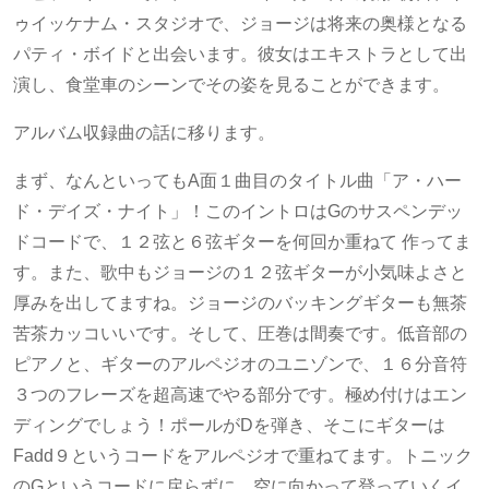
ゥイッケナム・スタジオで、ジョージは将来の奥様となる
パティ・ボイドと出会います。彼女はエキストラとして出
演し、食堂車のシーンでその姿を見ることができます。
アルバム収録曲の話に移ります。
まず、なんといってもA面１曲目のタイトル曲「ア・ハー
ド・デイズ・ナイト」！このイントロはGのサスペンデッ
ドコードで、１２弦と６弦ギターを何回か重ねて 作ってま
す。また、歌中もジョージの１２弦ギターが小気味よさと
厚みを出してますね。ジョージのバッキングギターも無茶
苦茶カッコいいです。そして、圧巻は間奏です。低音部の
ピアノと、ギターのアルペジオのユニゾンで、１６分音符
３つのフレーズを超高速でやる部分です。極め付けはエン
ディングでしょう！ポールがDを弾き、そこにギターは
Fadd９というコードをアルペジオで重ねてます。トニック
のGというコードに戻らずに、空に向かって登っていくイ