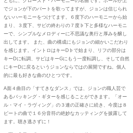
ともに、クローズド・ハーモニーの名曲です。ポールが上
でジョンが下のパートを歌ってますが、ジョンは信じられ
ないハーモニーをつけてます。６度下のハーモニーから始
まり、３度下、サビの終わりの７度♭下と多様なハーモニ
ーで、シンプルなメロディーに不思議な奥行と厚みを醸し
出してます。 また、曲の構成にもジョンの細かいこだわり
を感じます。イントロはキーD♭で始まり、リフの部分は
キーDに転調、サビはキーGにもう一度転調し、そして自然
にキーDに戻るというジョンならではの展開ですね。個人
的に最も好きな曲のひとつです。
A面４曲目の「すてきなダンス」では、ジョンの職人芸で
あるバッキング・ギターを感じることができます。「オー
ル・マイ・ラヴィング」の３連の正確さに続き、今度は８
ビートの曲で１６分音符の絶妙なカッティングを披露して
ます。聴き逃さずに！