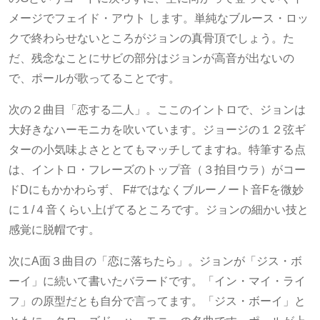
メージでフェイド・アウト します。単純なブルース・ロッ
クで終わらせないところがジョンの真骨頂でしょう。た
だ、残念なことにサビの部分はジョンが高音が出ないの
で、ポールが歌ってることです。
次の２曲目「恋する二人」。ここのイントロで、ジョンは
大好きなハーモニカを吹いています。ジョージの１２弦ギ
ターの小気味よさととてもマッチしてますね。特筆する点
は、イントロ・フレーズのトップ音（３拍目ウラ）がコー
ドDにもかかわらず、 F#ではなくブルーノート音Fを微妙
に１/４音くらい上げてるところです。ジョンの細かい技と
感覚に脱帽です。
次にA面３曲目の「恋に落ちたら」。ジョンが「ジス・ボ
ーイ」に続いて書いたバラードです。「イン・マイ・ライ
フ」の原型だとも自分で言ってます。「ジス・ボーイ」と