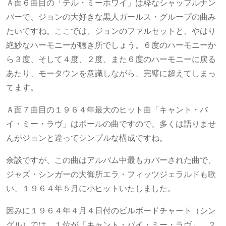
Ａ面６曲目の「テル・ミーホワイ」は粋なシャッフルナン
バーで、ジョンの大好きな黒人ガールス・グループの曲み
たいですね。ここでは、ジョンのファルセットと、やはり
絶妙なハーモニーが聴き所でしょう。６度のハーモニーか
ら３度、そして４度、２度、また６度のハーモニーに戻る
あたり、モータウンを意識しながら、完璧に超えてしまっ
てます。
Ａ面７曲目の１９６４年最大のヒット曲「キャント・バ
イ・ミー・ラヴ」はポールの曲ですので、多くは語りませ
んがジョンと違ってシンプルな構成ですね。
余談ですが、この曲はアルバム中最もカバーされた曲で、
ジャズ・シンガーの大御所エラ・フィッツジェラルドも歌
い、１９６４年５月に小ヒットいたしました。
因みに１９６４年４月４日付のビルボードチャート（シン
グル）では、１位が「キャント・バイ・ミー・ラヴ」、２