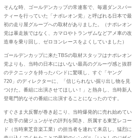
そんな時、ゴールデンカップの常連客で、毎週ダンスパー
ティーを行っていた「ナポレオン党」と呼ばれる日本で最
初の走り屋グループへの取材がありました。（ナポレオン
党は暴走族ではなく、カマロやトランザムなどアメ車の改
造車を乗り回し、ゼロヨンレースをよくしていました）
ゴールデンカップに来たTBSの取材スタッフはナポレオン
党よりも、当時の日本にはいない最高のグルーヴ感と抜群
のテクニックを持ったバンドに驚嘆し、すぐ「ヤング
720」のディレクターに、「信じられない掘り出し物を見
つけた。番組に出演させてほしい！」と熱弁し、当時新人
登竜門的なその番組に出演することになったのです。
すぐさま大反響が巻き起こり、当時爆発的に売れ始めてい
た歌手の黛ジュンがその評判を聞き、所属する東芝レコー
ド（当時東芝音楽工業）の担当者を連れて来店し、猛烈に
売り込んでくれたことで最初のシングル「いとしのジザベ