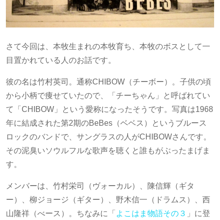
さて今回は、本牧生まれの本牧育ち、本牧のボスとして一
目置かれている人のお話です。
彼の名は竹村英司。通称CHIBOW（チーボー）。子供の頃
から小柄で痩せていたので、「チーちゃん」と呼ばれてい
て「CHIBOW」という愛称になったそうです。写真は1968
年に結成された第2期のBeBes（ベベス）というブルース
ロックのバンドで、サングラスの人がCHIBOWさんです。
その泥臭いソウルフルな歌声を聴くと誰もがぶったまげま
す。
メンバーは、竹村栄司（ヴォーカル）、陳信輝（ギタ
ー）、柳ジョージ（ギター）、野木信一（ドラムス）、西
山隆祥（べース）。ちなみに「
よこはま物語その３
」に登