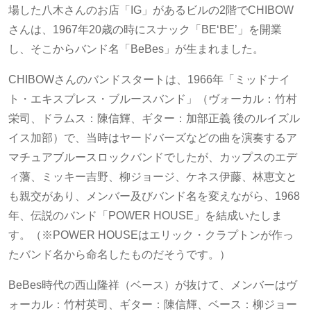
場した八木さんのお店「IG」があるビルの2階でCHIBOW
さんは、1967年20歳の時にスナック「BE‘BE’」を開業
し、そこからバンド名「BeBes」が生まれました。
CHIBOWさんのバンドスタートは、1966年「ミッドナイ
ト・エキスプレス・ブルースバンド」（ヴォーカル：竹村
栄司、ドラムス：陳信輝、ギター：加部正義 後のルイズル
イス加部）で、当時はヤードバーズなどの曲を演奏するア
マチュアブルースロックバンドでしたが、カップスのエデ
ィ藩、ミッキー吉野、柳ジョージ、ケネス伊藤、林恵文と
も親交があり、メンバー及びバンド名を変えながら、1968
年、伝説のバンド「POWER HOUSE」を結成いたしま
す。（※POWER HOUSEはエリック・クラプトンが作っ
たバンド名から命名したものだそうです。）
BeBes時代の西山隆祥（ベース）が抜けて、メンバーはヴ
ォーカル：竹村英司、ギター：陳信輝、ベース：柳ジョー